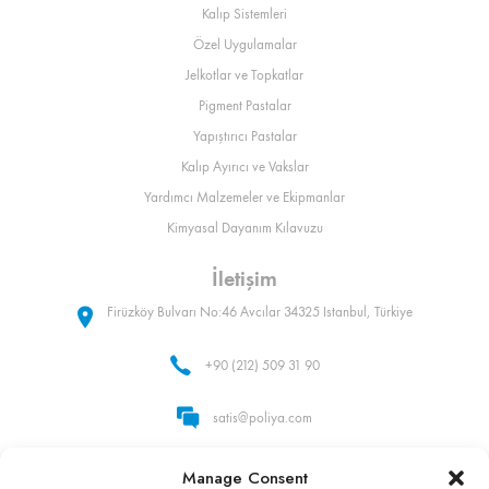
Kalıp Sistemleri
Özel Uygulamalar
Jelkotlar ve Topkatlar
Pigment Pastalar
Yapıştırıcı Pastalar
Kalıp Ayırıcı ve Vakslar
Yardımcı Malzemeler ve Ekipmanlar
Kimyasal Dayanım Kılavuzu
İletişim
Firüzköy Bulvarı No:46 Avcılar 34325 Istanbul, Türkiye
+90 (212) 509 31 90
satis@poliya.com
Whatsapp: +90 (535) 862 92 32
Manage Consent