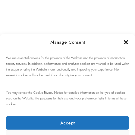
Manage Consent
We use essential cookies for the provision of the Website and the provision of information
society services. In addition, performance and analytics cookies are wished to be used within
the scope of using the Website more functionally and improving your experience. Non-
essential cookies will not be used if you do not give your consent.
You may review the Cookie Privacy Notice for detailed information on the type of cookies
used on the Website, the purposes for their use and your preference rights in terms of these
cookies.
Accept