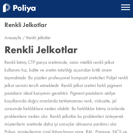
Renkli Jelkotlar
Anasayfa
Renkli Jelkotlar
Renkli Jelkotlar
Renkli bitmiş CTP parça üretiminde, üstün nitelikli renkli jelkot
kullanımı hız, kalite ve üretim tutarlılığı açısından kritik önem
taşımaktadır. Bu yüzden profesyonel kompozit üreticileri Polijel renkli
jelkot serisini tercih etmektedir. Renkli jelkot üretimi farklı pigment
pastaların ideal karışımını gerektirir. Pigment pastaların atölye
koşullarında doğru oranlarda tartılamaması renk, viskozite, jel
süresinde farklılıklara neden olabilir. Bu farklılıklar bitmiş ürünlerde
problemlere neden olur. Renkli jelkotlar bu problemleri önleyerek
müşterilerin üretimde daha iyi sonuçlar almasına yardımcı olur.
Poliya, müşterilerinin özel ihtiyaçlarına göre, RAL, Pantone, NCS ve