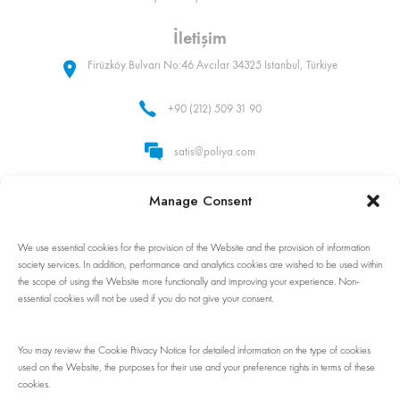
İletişim
Firüzköy Bulvarı No:46 Avcılar 34325 Istanbul, Türkiye
+90 (212) 509 31 90
satis@poliya.com
Whatsapp: +90 (535) 862 92 32
Manage Consent
We use essential cookies for the provision of the Website and the provision of information
Bizi takip edin!
society services. In addition, performance and analytics cookies are wished to be used within
the scope of using the Website more functionally and improving your experience. Non-
essential cookies will not be used if you do not give your consent.
You may review the Cookie Privacy Notice for detailed information on the type of cookies
used on the Website, the purposes for their use and your preference rights in terms of these
cookies.