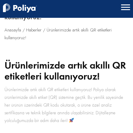
Ürünlerimizde artık akıllı QR etiketleri
kullanıyoruz!
Anasayfa
Haberler
Ürünlerimizde artık akıllı QR etiketleri
kullanıyoruz!
Ürünlerimizde artık akıllı QR
etiketleri kullanıyoruz!
Ürünlerimizde artık akıllı QR etiketleri kullanıyoruz! Poliya olarak
ürünlerimizde akıllı etiket (QR) sistemine geçtik. Bu yenilik sayesinde
her ürünün üzerindeki QR kodu okutarak, o ürüne özel analiz
sertifikasına ve teknik bilgilere anında ulaşabilirsiniz. Dijitalleşme
yolculuğumuzda bir adım daha ileri!