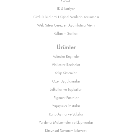
REACH
IK & Kariyer
Gizlilik Bildirimi I Kişisel Verilerin Korunması
Web Sitesi Çerezleri Aydınlatma Metni
Kullanım Şartları
Ürünler
Poliester Reçineler
Vinilester Reçineler
Kalıp Sistemleri
Özel Uygulamalar
Jelkotlar ve Topkatlar
Pigment Pastalar
Yapıştırıcı Pastalar
Kalıp Ayırıcı ve Vakslar
Yardımcı Malzemeler ve Ekipmanlar
Kimyasal Dayanım Kılavuzu