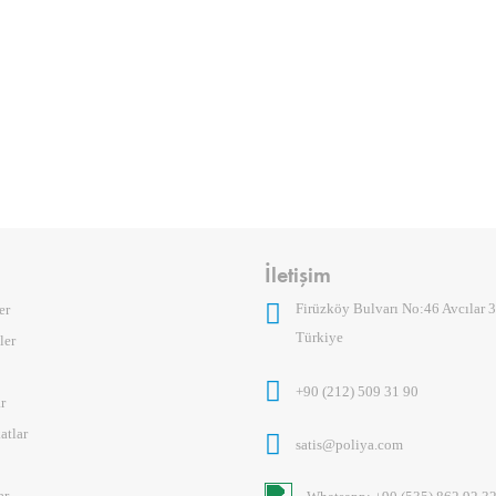
İletişim
Firüzköy Bulvarı No:46 Avcılar 3
er
Türkiye
ler
+90 (212) 509 31 90
r
atlar
satis@poliya.com
ar