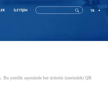
LER
İLETIŞIM
TR
tik. Bu yenilik sayesinde her ürünün üzerindeki QR