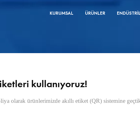
KURUMSAL
ÜRÜNLER
ENDÜSTRI
iketleri kullanıyoruz!
oliya olarak ürünlerimizde akıllı etiket (QR) sistemine geç