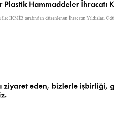
ğer Plastik Hammaddeler İhracatı 
sı ile; İKMİB tarafından düzenlenen İhracatın Yıldızları Ö
yaret eden, bizlerle işbirliği, g
z.