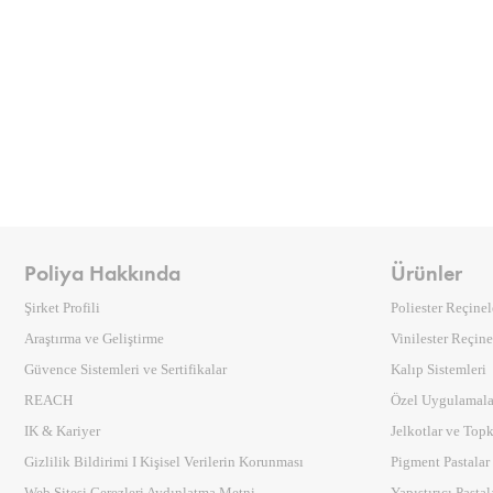
Poliya Hakkında
Ürünler
Şirket Profili
Poliester Reçinel
Araştırma ve Geliştirme
Vinilester Reçine
Güvence Sistemleri ve Sertifikalar
Kalıp Sistemleri
REACH
Özel Uygulamala
IK & Kariyer
Jelkotlar ve Topk
Gizlilik Bildirimi I Kişisel Verilerin Korunması
Pigment Pastalar
Web Sitesi Çerezleri Aydınlatma Metni
Yapıştırıcı Pastal