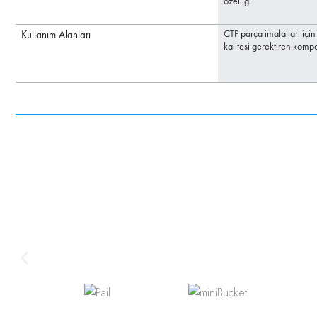
özelliği
CTP parça imalatları içi
Kullanım Alanları
kalitesi gerektiren kompo