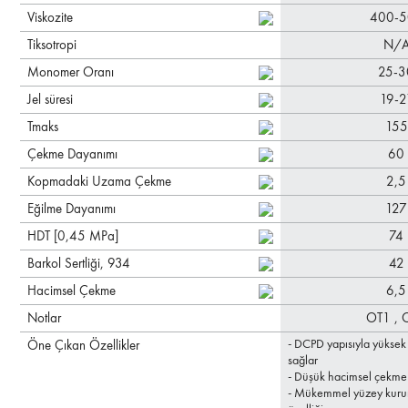
Viskozite
400-5
Tiksotropi
N/
Monomer Oranı
25-3
Jel süresi
19-2
Tmaks
155
Çekme Dayanımı
60
Kopmadaki Uzama Çekme
2,5
Eğilme Dayanımı
127
HDT [0,45 MPa]
74
Barkol Sertliği, 934
42
Hacimsel Çekme
6,5
Notlar
OT1 ,
- DCPD yapısıyla yüksek 
Öne Çıkan Özellikler
sağlar
- Düşük hacimsel çekme
- Mükemmel yüzey kuru