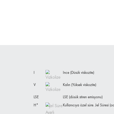
I
Ince (Düsük viskozite)
V
Kalın (Yüksek viskozite)
LSE
LSE (düsük stiren emisyonu)
H*
Kullanıcıya özel süre. Jel Süresi (