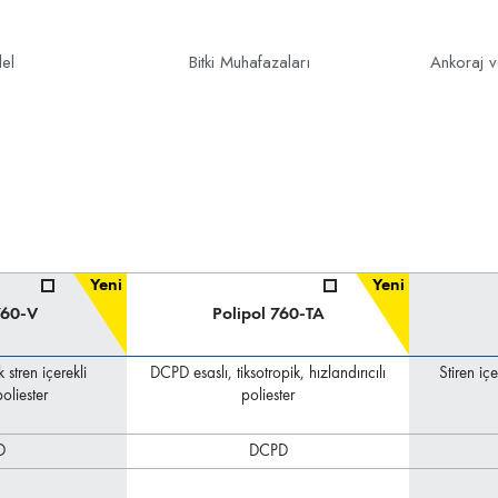
el
Bitki Muhafazaları
Ankoraj v
Yeni
Yeni
760-V
Polipol 760-TA
stren içerekli
DCPD esaslı, tiksotropik, hızlandırıcılı
Stiren iç
liester
poliester
D
DCPD