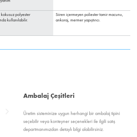
ayanım
 kokusuz polyester
Siiren içermeyen poliester tamir macunu,
Po
da kullanılabilir.
ankoraj, mermer yapıştırıcı.
ka
uy
Ambalaj Çeşitleri
Üretim sisteminize uygun herhangi bir ambalaj tipini
seçebilir veya konteyner seçenekleri ile ilgili satış
departmanımızdan detaylı bilgi alabilirsiniz.