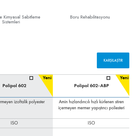
e Kimyasal Sabitleme
Boru Rehabilitasyonu
Sistemleri
KARŞILAŞTIR
Yeni
Yeni
Polipol 602
Polipol 602-ABP
ermeyen izoftalik polyester
Amin hızlandırıcılı hızlı kürlenen stiren
içermeyen mermer yapıştırıcı poliesteri
ISO
ISO