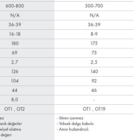
600-800
500-700
N/A
N/A
36-39
36-39
16-18
8-9
180
175
69
73
2,7
2,5
126
140
104
92
44
46
8,0
-
OT1 ,
OT2
OT1 ,
OT19
mez
- Stiren içermez
- 
anik değerler
- Yüksek dolgu kabulu
- 
lyaf ıslatma
- Amin hızlandırıclı
 değeri