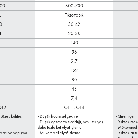
00
600-700
A
Tiksotropik
0
36-42
1
20-30
140
56
2,7
122
80
43
7,4
OT2
OT1 ,
OT4
yüzey kalitesi
- Düşük hacimsel çekme
- Stiren içer
- Düşük egzoterm sıcaklığı, yaş üstü yaş
- Yüksek mek
daha fazla kat elyaf işleme
- Mükemmel e
ması ve yapışma
- Mükemmel elyaf ıslatma
- Yüksek HDT